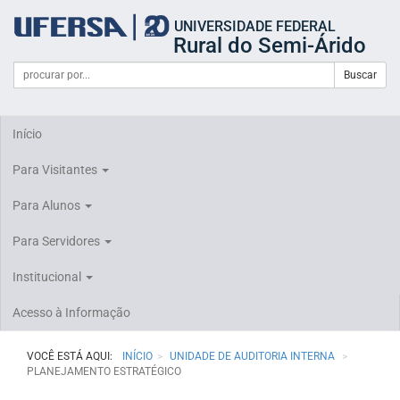
Início
UNIVERSIDADE FEDERAL
do
Rural do Semi-Árido
cabeçalho
do
Campo
Formulário
Buscar
portal
de
da
de
busca
UFERSA
Busca
Início
Para Visitantes
Para Alunos
Para Servidores
Institucional
Acesso à Informação
VOCÊ ESTÁ AQUI:
INÍCIO
UNIDADE DE AUDITORIA INTERNA
PLANEJAMENTO ESTRATÉGICO