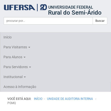
Início
UNIVERSIDADE FEDERAL
do
Rural do Semi-Árido
cabeçalho
do
Campo
Formulário
Buscar
portal
de
da
de
busca
UFERSA
Busca
Início
Para Visitantes
Para Alunos
Para Servidores
Institucional
Acesso à Informação
VOCÊ ESTÁ AQUI:
INÍCIO
UNIDADE DE AUDITORIA INTERNA
PGMQ